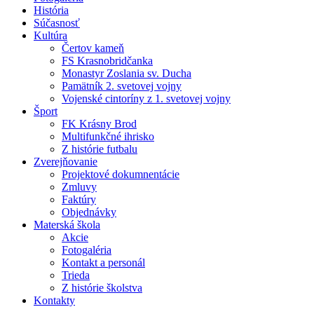
História
Súčasnosť
Kultúra
Čertov kameň
FS Krasnobridčanka
Monastyr Zoslania sv. Ducha
Pamätník 2. svetovej vojny
Vojenské cintoríny z 1. svetovej vojny
Šport
FK Krásny Brod
Multifunkčné ihrisko
Z histórie futbalu
Zverejňovanie
Projektové dokumnentácie
Zmluvy
Faktúry
Objednávky
Materská škola
Akcie
Fotogaléria
Kontakt a personál
Trieda
Z histórie školstva
Kontakty