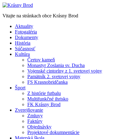
Vitajte na stránkach obce Krásny Brod
Aktuality
Fotogaléria
Dokumenty
História
Súčasnosť
Kultúra
Čertov kameň
Monastyr Zoslania sv. Ducha
Vojenské cintoríny z 1. svetovej vojny
Pamätník 2. svetovej vojny
FS Krasnobridčanka
Šport
Z histórie futbalu
Multifunkčné ihrisko
FK Krásny Brod
Zverejňovanie
Zmluvy
Faktúry
Objednávky
Projektové dokumnentácie
Materská škola